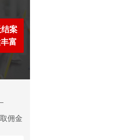
天结案
段丰富
收取佣金