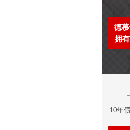
德慕
拥有
10年