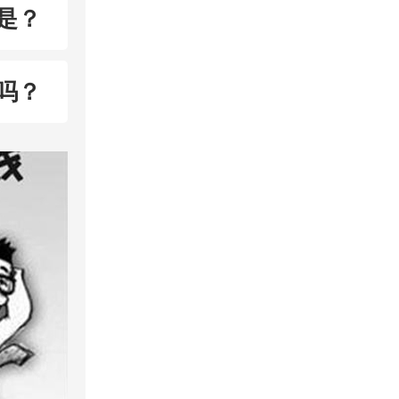
是？
吗？