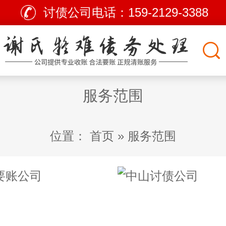
讨债公司电话：
159-2129-3388
服务范围
位置：
首页
»
服务范围