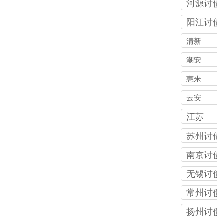
河源讨
司
阳江讨
司
清新
潮安
惠来
云安
江苏
苏州讨
司
南京讨
司
无锡讨
司
常州讨
司
扬州讨