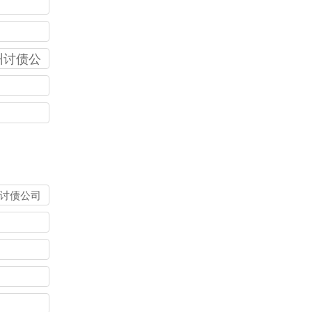
州讨债公
讨债公司