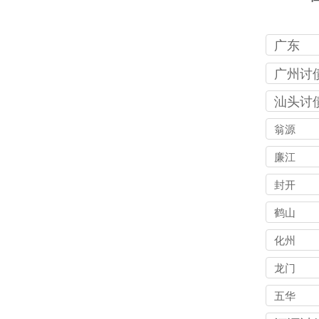
广东
广州讨
司
汕头讨
司
翁源
廉江
封开
鹤山
化州
龙门
五华