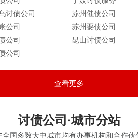
债公司
宁波讨债服务
乌讨债公司
苏州催债公司
账公司
苏州要债公司
债公司
昆山讨债公司
债公司
查看更多
讨债公司·城市分站
在全国多数大中城市均有办事机构和合作伙