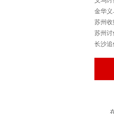
义乌讨
金华义
苏州收
苏州讨
长沙追