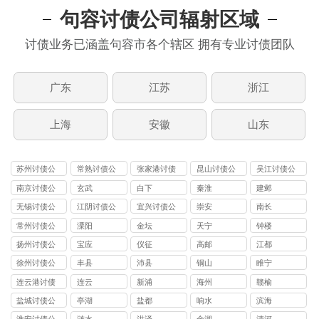
句容讨债公司辐射区域
讨债业务已涵盖句容市各个辖区 拥有专业讨债团队
广东
江苏
浙江
上海
安徽
山东
苏州讨债公
常熟讨债公
张家港讨债
昆山讨债公
吴江讨债公
司
司
公司
司
司
南京讨债公
玄武
白下
秦淮
建邺
司
无锡讨债公
江阴讨债公
宜兴讨债公
崇安
南长
司
司
司
常州讨债公
溧阳
金坛
天宁
钟楼
司
扬州讨债公
宝应
仪征
高邮
江都
司
徐州讨债公
丰县
沛县
铜山
睢宁
司
连云港讨债
连云
新浦
海州
赣榆
公司
盐城讨债公
亭湖
盐都
响水
滨海
司