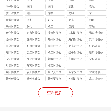
淮安讨债公
涟水
洪泽
金湖
清河
司
宿迁讨债公
沭阳
泗阳
泗洪
宿城
司
镇江讨债公
丹阳
扬中
句容
京口
司
南通讨债公
海安
如东
启东
如皋
司
泰州讨债公
兴化
靖江
泰兴
姜堰
司
兴化讨债公
东台讨债公
常熟讨债公
江阴讨债公
张家港讨债
司
司
司
司
公司
通州讨债公
宜兴讨债公
邳州讨债公
海门讨债公
溧阳讨债公
司
司
司
司
司
泰兴讨债公
如皋讨债公
昆山讨债公
启东讨债公
江都讨债公
司
司
司
司
司
丹阳讨债公
吴江讨债公
靖江讨债公
扬中讨债公
新沂讨债公
司
司
司
司
司
仪征讨债公
太仓讨债公
姜堰讨债公
高邮讨债公
金坛讨债公
司
司
司
司
司
句容讨债公
灌南讨债公
海安讨债公
司
司
司
东阳要债公
合肥要债公
金华义乌讨
金华义乌讨
宣城讨债公
司
司
债公司
债要账
司
苏州催债公
苏州收账公
苏州要债公
苏州讨债公
昆山讨债公
司
司
司
司
司
查看更多+